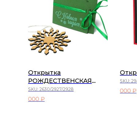
Открытка
Откр
РОЖДЕСТВЕНСКАЯ
SKU:
29
ЗВЕЗДА
SKU:
2630/2927/2928
000 ₽
000 ₽