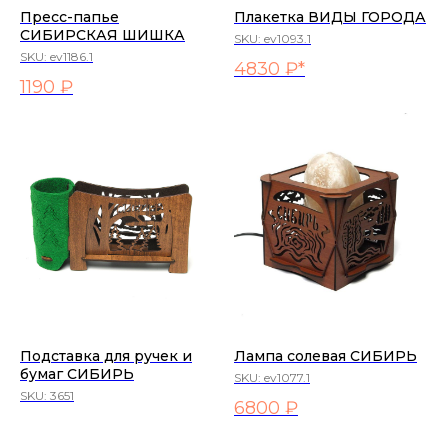
Пресс-папье
Плакетка ВИДЫ ГОРОДА
СИБИРСКАЯ ШИШКА
SKU:
ev1093.1
SKU:
ev1186.1
4830 ₽*
1190 ₽
Подставка для ручек и
Лампа солевая СИБИРЬ
бумаг СИБИРЬ
SKU:
ev1077.1
SKU:
3651
6800 ₽