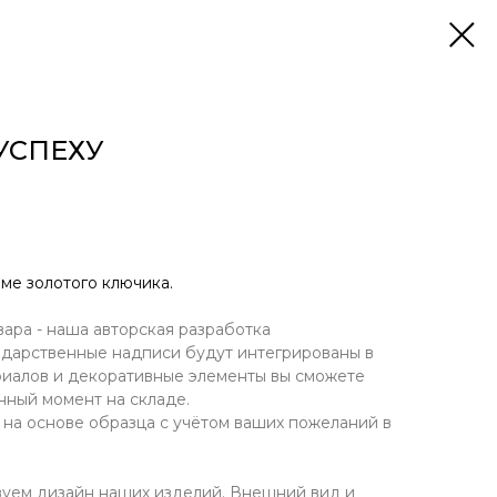
УСПЕХУ
ме золотого ключика.
ра - наша авторская разработка
, дарственные надписи будут интегрированы в
риалов и декоративные элементы вы сможете
нный момент на складе.
а основе образца с учётом ваших пожеланий в
уем дизайн наших изделий. Внешний вид и